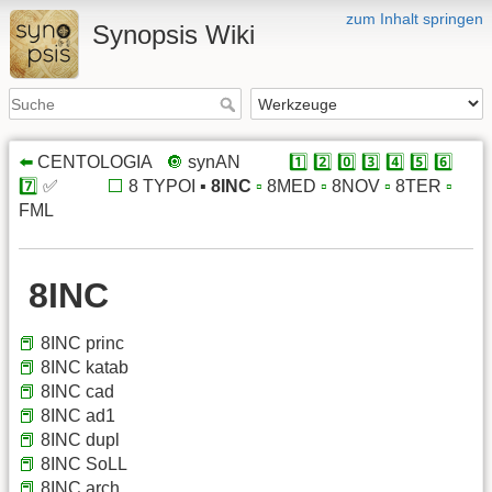
zum Inhalt springen
Synopsis Wiki
⬅️
CENTOLOGIA
x
🔘
synAN
xxxxx
1️⃣
2️⃣
0️⃣
3️⃣
4️⃣
5️⃣
6️⃣
7️⃣
✅
xxxxx
⬜️
8 TYPOI ▪️
8INC
▫️
8MED
▫️
8NOV
▫️
8TER
▫️
FML
8INC
📕
8INC princ
📕
8INC katab
📕
8INC cad
📕
8INC ad1
📕
8INC dupl
📕
8INC SoLL
📕
8INC arch