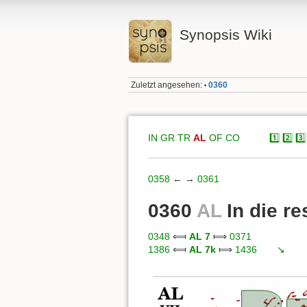
Synopsis Wiki
Zuletzt angesehen:
0360
•
IN
GR
TR
AL
OF
CO
xxxxx
1️⃣
2️⃣
3️⃣
0358
← →
0361
0360
AL
In die re
0348
⟽
AL 7
⟾
0371
1386
⟽
AL 7k
⟾
1436
xxx
↘️
xxx