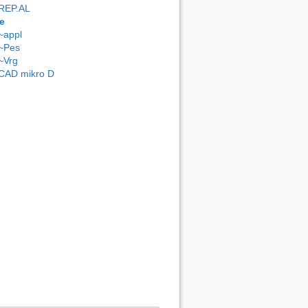
REP.AL
e
~appl
~Pes
~Vrg
CAD mikro D