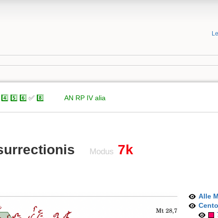
Le
4️⃣
5️⃣
6️⃣
✅
8️⃣
xxxxx
AN
RP
IV
alia
surrectionis
7k
Modus
Alle 
Cent