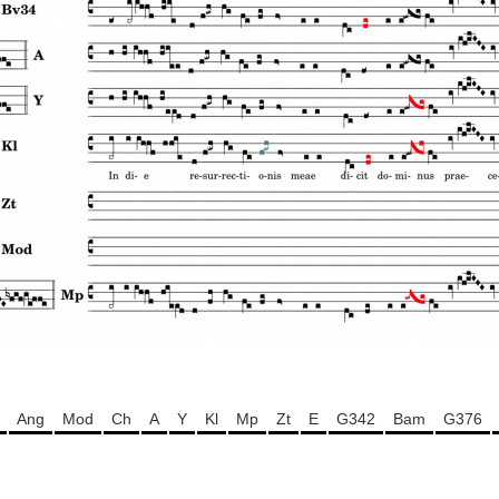
Ang
Mod
Ch
A
Y
Kl
Mp
Zt
E
G342
Bam
G376