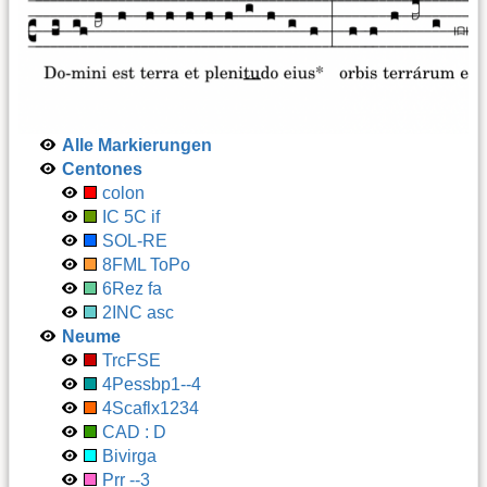
Alle Markierungen
Centones
colon
IC 5C if
SOL-RE
8FML ToPo
6Rez fa
2INC asc
Neume
TrcFSE
4Pessbp1--4
4Scaflx1234
CAD : D
Bivirga
Prr --3