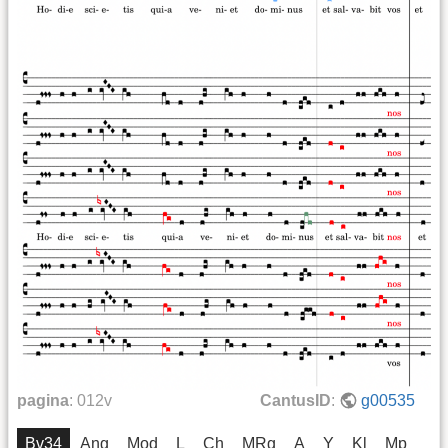
pagina
:
012v
CantusID
:
g00535
Bv34
Ang
Mod
L
Ch
MRg
A
Y
Kl
Mp