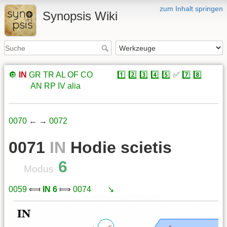
zum Inhalt springen
Synopsis Wiki
🔘
IN
GR
TR
AL
OF
CO
xxxxx
1️⃣
2️⃣
3️⃣
4️⃣
5️⃣
✅
7️⃣
8️⃣
xxxxx
AN
RP
IV
alia
0070
← →
0072
0071
IN
Hodie scietis
6
Modus
0059
⟽
IN 6
⟾
0074
xxx
↘️