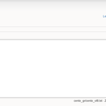
Le
cento_gr/cento_of8.txt
· 