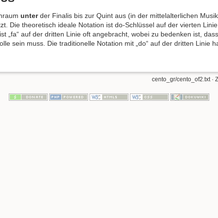
onraum
unter
der Finalis bis zur Quint aus (in der mittelalterlichen Mu
zt. Die theoretisch ideale Notation ist do-Schlüssel auf der vierten Linie
 ist „fa“ auf der dritten Linie oft angebracht, wobei zu bedenken ist, da
e sein muss. Die traditionelle Notation mit „do“ auf der dritten Linie 
cento_gr/cento_of2.txt
· 