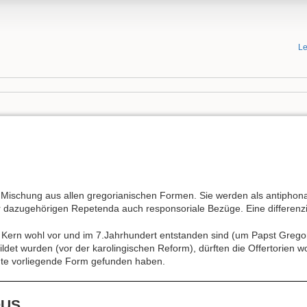
Le
ge Mischung aus allen gregorianischen Formen. Sie werden als antiphon
r dazugehörigen Repetenda auch responsoriale Bezüge. Eine differenzi
Kern wohl vor und im 7.Jahrhundert entstanden sind (um Papst Gregor
t wurden (vor der karolingischen Reform), dürften die Offertorien woh
ute vorliegende Form gefunden haben.
DUS