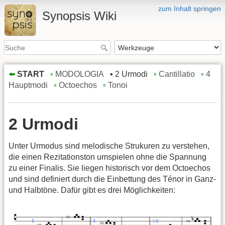
zum Inhalt springen
Synopsis Wiki
⬅️
START
x
▫️
MODOLOGIA
x
▪️ 2 Urmodi
x
▫️
Cantillatio
x
▫️
4
Hauptmodi
x
▫️
Octoechos
x
▫️
Tonoi
2 Urmodi
Unter Urmodus sind melodische Strukuren zu verstehen,
die einen Rezitationston umspielen ohne die Spannung
zu einer Finalis. Sie liegen historisch vor dem Octoechos
und sind definiert durch die Einbettung des Ténor in Ganz-
und Halbtöne. Dafür gibt es drei Möglichkeiten: