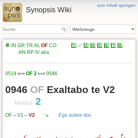
zum Inhalt springen
Synopsis Wiki
🔘
IN
GR
TR
AL
OF
CO
xxxxx
1️⃣
✅
3️⃣
4️⃣
5️⃣
6️⃣
7️⃣
8️⃣
xxxxx
AN
RP
IV
alia
0514
⟽
OF 2
⟾
0546
0946
OF
Exaltabo te V2
2
Modus
OF
–
V1
–
V2
xxx
↘️
xxx
Ego autem dixi