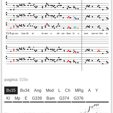
pagina
:
028v
Bv35
Bv34
Ang
Mod
L
Ch
MRg
A
Y
Kl
Mp
E
G339
Bam
G374
G376