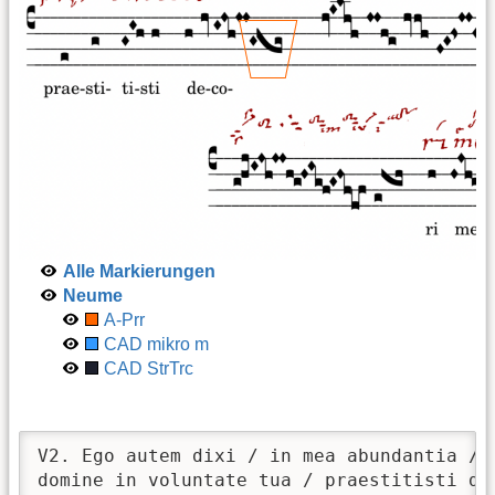
Alle Markierungen
Neume
A-Prr
CAD mikro m
CAD StrTrc
V2. Ego autem dixi / in mea abundantia / n
domine in voluntate tua / praestitisti de