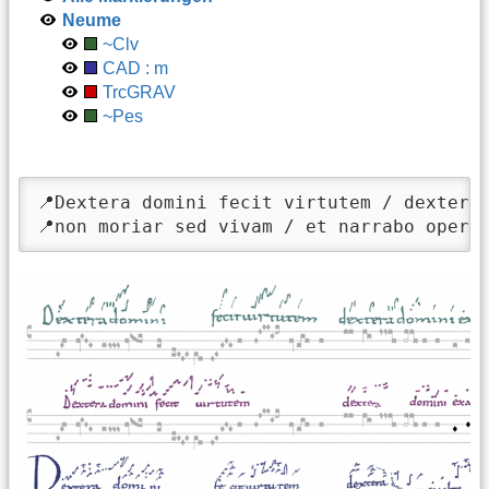
Neume
~Clv
CAD : m
TrcGRAV
~Pes
📍Dextera domini fecit virtutem / dextera 
📍non moriar sed vivam / et narrabo opera