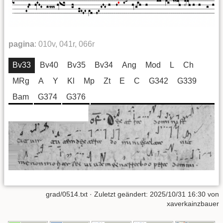
pagina
:
010v, 041r, 066r
Bv33
Bv40
Bv35
Bv34
Ang
Mod
L
Ch
MRg
A
Y
Kl
Mp
Zt
E
C
G342
G339
Bam
G374
G376
grad/0514.txt
· Zuletzt geändert:
2025/10/31 16:30
von
xaverkainzbauer