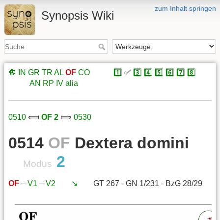
zum Inhalt springen
Synopsis Wiki
🔘
IN
GR
TR
AL
OF
CO
xxxxx
1️⃣
✅
3️⃣
4️⃣
5️⃣
6️⃣
7️⃣
8️⃣
xxxxx
AN
RP
IV
alia
0510
⟽
OF 2
⟾
0530
0514
OF
Dextera domini
2
Modus
OF
–
V1
–
V2
xxx
↘️
xxx
GT 267 - GN 1/231 - BzG 28/29