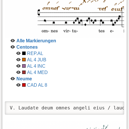
Alle Markierungen
Centones
REP.AL
AL 4 JUB
AL 4 INC
AL 4 MED
Neume
CAD AL 8
V. Laudate deum omnes angeli eius / lauda