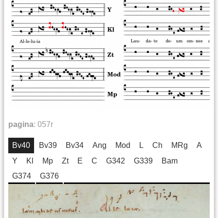
pagina
:
057r
Bv40
Bv39
Bv34
Ang
Mod
L
Ch
MRg
A
Y
Kl
Mp
Zt
E
C
G342
G339
Bam
G374
G376