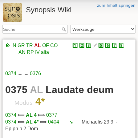
zum Inhalt springen
Synopsis Wiki
🔘
IN
GR
TR
AL
OF
CO
xxxxx
1️⃣
2️⃣
3️⃣
✅
5️⃣
6️⃣
7️⃣
8️⃣
xxxxx
AN
RP
IV
alia
0374
← →
0376
0375
AL
Laudate deum
4*
Modus
0374
⟽
AL 4
⟾
0377
0374
⟽
AL 4*
⟾
0404
xxx
↘️
xxx
Michaelis 29.9. -
Epiph.p 2 Dom