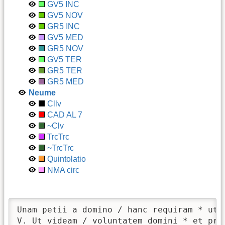
GV5 INC
GV5 NOV
GR5 INC
GV5 MED
GR5 NOV
GV5 TER
GR5 TER
GR5 MED
Neume
Cllv
CAD AL 7
~Clv
TrcTrc
~TrcTrc
Quintolatio
NMA circ
Unam petii a domino / hanc requiram * ut 
V. Ut videam / voluntatem domini * et pro