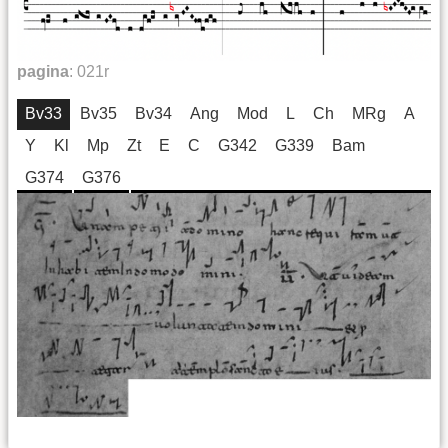
pagina
:
021r
Bv33
Bv35
Bv34
Ang
Mod
L
Ch
MRg
A
Y
Kl
Mp
Zt
E
C
G342
G339
Bam
G374
G376