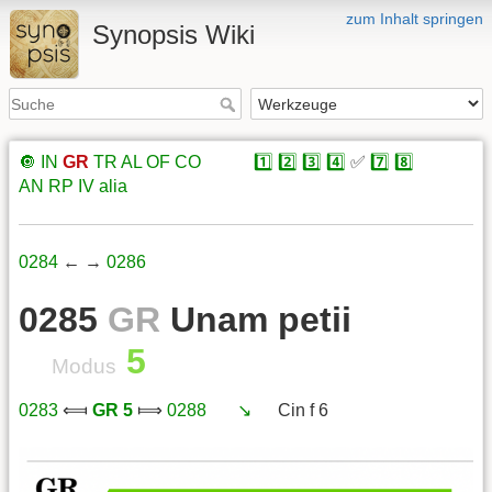
zum Inhalt springen
Synopsis Wiki
🔘
IN
GR
TR
AL
OF
CO
xxxxx
1️⃣
2️⃣
3️⃣
4️⃣
✅
7️⃣
8️⃣
xxxxx
AN
RP
IV
alia
0284
← →
0286
0285
GR
Unam petii
5
Modus
0283
⟽
GR 5
⟾
0288
xxx
↘️
xxx
Cin f 6