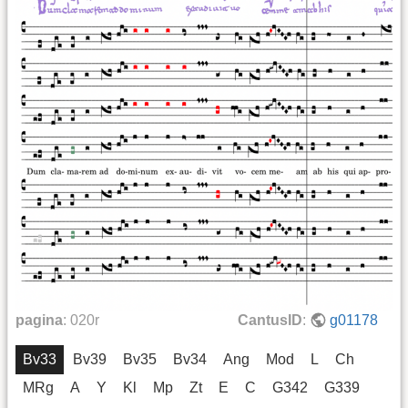
pagina
:
020r
CantusID
:
g01178
Bv33
Bv39
Bv35
Bv34
Ang
Mod
L
Ch
MRg
A
Y
Kl
Mp
Zt
E
C
G342
G339