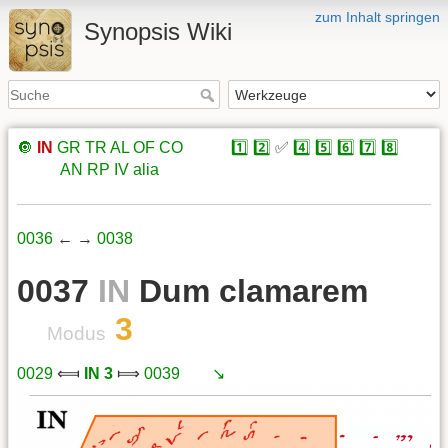
zum Inhalt springen
Synopsis Wiki
🔘
IN
GR
TR
AL
OF
CO
xxxxx
1️⃣
2️⃣
✅
4️⃣
5️⃣
6️⃣
7️⃣
8️⃣
xxxxx
AN
RP
IV
alia
0036
← →
0038
0037
IN
Dum clamarem
3
Modus
0029
⟽
IN 3
⟾
0039
xxx
↘️