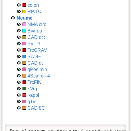
colon
RP3 Ω
Neume
NMA circ
Bivirga
CAD dt :
Prr --3
TrcGRAV
Sca4~
CAD dt
qPes min
4Scaflx---4
TrcFIN
~Vrg
~appl
qTrc
CAD 8C