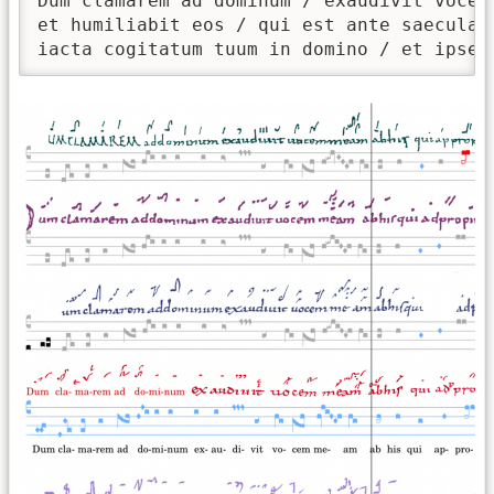
Dum clamarem ad dominum / exaudivit vocem
et humiliabit eos / qui est ante saecula /
iacta cogitatum tuum in domino / et ipse 