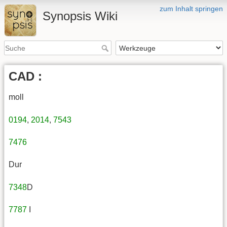
zum Inhalt springen
Synopsis Wiki
CAD :
moll
0194
,
2014
,
7543
7476
Dur
7348
D
7787
I