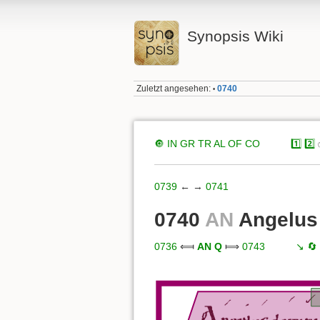
Synopsis Wiki
Zuletzt angesehen:
0740
•
🔘
IN
GR
TR
AL
OF
CO
xxxxx
1️⃣
2️⃣
0739
← →
0741
0740
AN
Angelus
0736
⟽
AN Q
⟾
0743
xxxxx
↘️
🔄