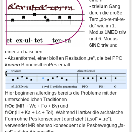
▪️
trivium
Gang
durch die große
Terz „do-re-mi-re-
do“ wie im 1.
Modus
1MED triv
und 6. Modus
6INC triv
und
einer archaischen
▪️ Akzentformel, einer bloßen Rezitation „re“, die bei PPO
keinen
BinnensilbenPes erhält.
Hier beginnen allerdings bereits die Probleme mit den
unterschiedlichen Traditionen
frOc
(MR + Wc + Fo + Bv) und
frOr
(H + Ka + Lc + Tol). Während Hartker die archaische
Form ohne Pes konsequent durchzieht („sol“ = „re“),
verwendet MR ebenso konsequent die Pesbewegung „fa-
sol“ auf der Binnensilbe.