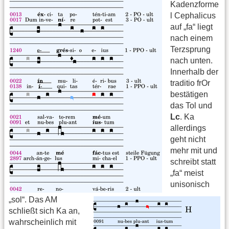
Kadenzforme
l Cephalicus
auf „fa“ liegt
nach einem
Terzsprung
nach unten.
Innerhalb der
traditio frOr
bestätigen
das Tol und
Lc
. Ka
allerdings
geht nicht
mehr mit und
schreibt statt
„fa“ meist
unisonisch
„sol“. Das AM
schließt sich Ka an,
wahrscheinlich mit