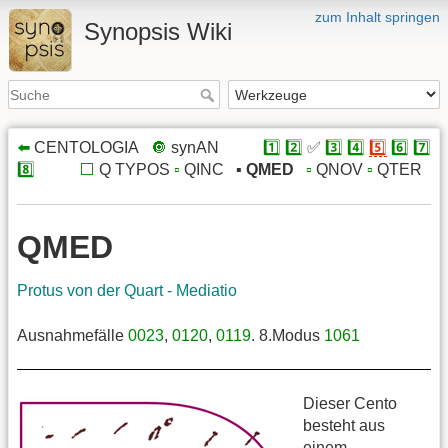
zum Inhalt springen
Synopsis Wiki
⬅️
CENTOLOGIA
x
🔘
synAN
xxxxx
1️⃣
2️⃣
✅
3️⃣
4️⃣
5️⃣
6️⃣
7️⃣
8️⃣
xxxxx
⬜️
Q TYPOS
▫️
QINC
x
▪️
QMED
x
▫️
QNOV
▫️
QTER
QMED
Protus von der Quart - Mediatio
Ausnahmefälle
0023
,
0120
,
0119
. 8.Modus
1061
Dieser Cento
besteht aus
einem