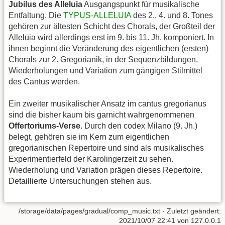
Jubilus des Alleluia
Ausgangspunkt für musikalische
Entfaltung. Die
TYPUS-ALLELUIA
des 2., 4. und 8. Tones
gehören zur ältesten Schicht des Chorals, der Großteil der
Alleluia wird allerdings erst im 9. bis 11. Jh. komponiert. In
ihnen beginnt die Veränderung des eigentlichen (ersten)
Chorals zur 2. Gregorianik, in der Sequenzbildungen,
Wiederholungen und Variation zum gängigen Stilmittel
des Cantus werden.
Ein zweiter musikalischer Ansatz im cantus gregorianus
sind die bisher kaum bis garnicht wahrgenommenen
Offertoriums-Verse
. Durch den codex Milano (9. Jh.)
belegt, gehören sie im Kern zum eigentlichen
gregorianischen Repertoire und sind als musikalisches
Experimentierfeld der Karolingerzeit zu sehen.
Wiederholung und Variation prägen dieses Repertoire.
Detaillierte Untersuchungen stehen aus.
/storage/data/pages/gradual/comp_music.txt
· Zuletzt geändert:
2021/10/07 22:41
von
127.0.0.1