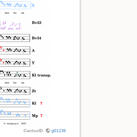
CantusID
:
g01236