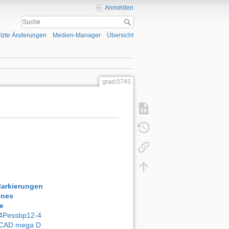
Anmelden
tzte Änderungen
Medien-Manager
Übersicht
grad:0745
Markierungen
ones
e
4Pessbp12-4
CAD mega D