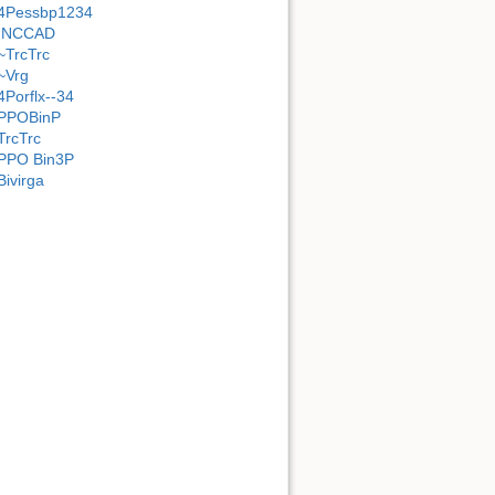
4Pessbp1234
INCCAD
~TrcTrc
~Vrg
4Porflx--34
PPOBinP
TrcTrc
PPO Bin3P
Bivirga