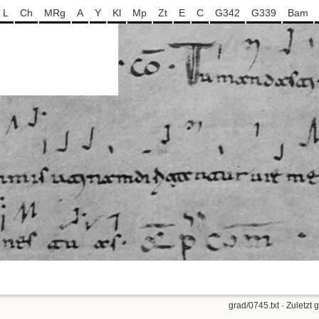
L
Ch
MRg
A
Y
Kl
Mp
Zt
E
C
G342
G339
Bam
grad/0745.txt
· Zuletzt 