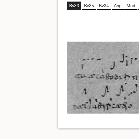
Bv33
Bv35
Bv34
Ang
Mod