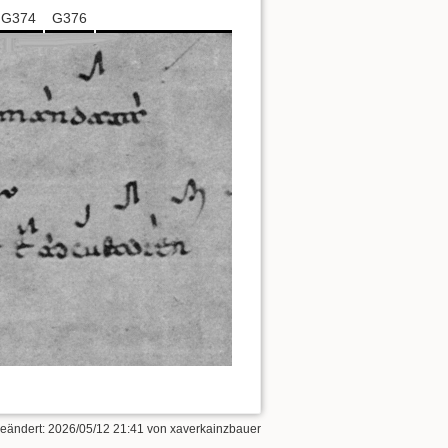
G374
G376
geändert:
2026/05/12 21:41
von
xaverkainzbauer