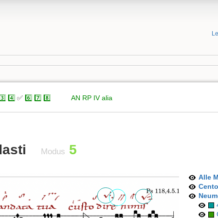
Le
3️⃣
4️⃣
✅
6️⃣
7️⃣
8️⃣
xxxxx
AN
RP
IV
alia
asti
5
Modus
Alle 
Cent
Neum