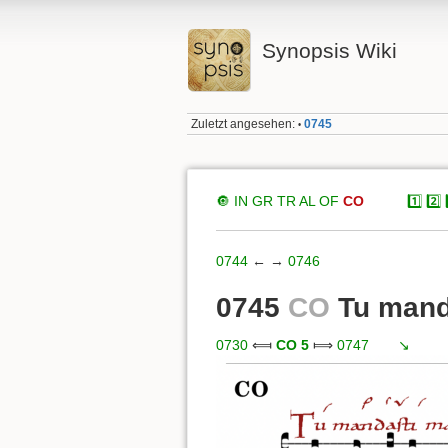
Synopsis Wiki
Zuletzt angesehen:
0745
•
🔘
IN
GR
TR
AL
OF
CO
xxxxx
1️⃣
2️⃣
0744
← →
0746
0745
CO
Tu mand
0730
⟽
CO 5
⟾
0747
xxx
↘️