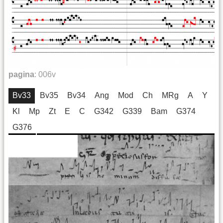
pagina
:
006v
Bv33
Bv35
Bv34
Ang
Mod
Ch
MRg
A
Y
Kl
Mp
Zt
E
C
G342
G339
Bam
G374
G376