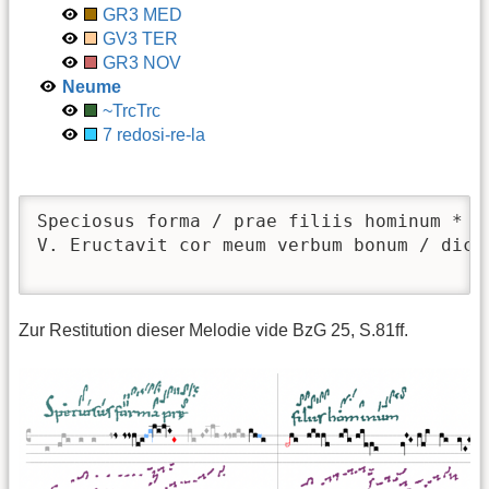
GR3 MED
GV3 TER
GR3 NOV
Neume
~TrcTrc
7 redosi-re-la
Speciosus forma / prae filiis hominum * d
V. Eructavit cor meum verbum bonum / dico 
                                         
Zur Restitution dieser Melodie vide BzG 25, S.81ff.