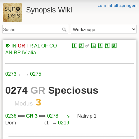
zum Inhalt springen
Synopsis Wiki
🔘
IN
GR
TR
AL
OF
CO
xxxxx
1️⃣
2️⃣
✅
4️⃣
5️⃣
7️⃣
8️⃣
xxxxx
AN
RP
IV
alia
0273
← →
0275
0274
GR
Speciosus
3
Modus
0236
⟽
GR 3
⟾
0278
xxx
↘️
xxx
Nativ.p 1
Dom
xxxxxxxxxxx
cf.: →
0219