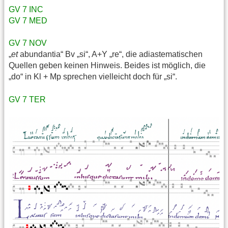
GV 7 INC
GV 7 MED
GV 7 NOV
„
et
abundantia“ Bv „si“, A+Y „re“, die adiastematischen
Quellen geben keinen Hinweis. Beides ist möglich, die
„do“ in Kl + Mp sprechen vielleicht doch für „si“.
GV 7 TER