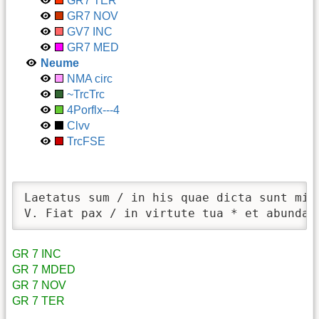
GR7 TER
GR7 NOV
GV7 INC
GR7 MED
Neume
NMA circ
~TrcTrc
4Porflx---4
Clvv
TrcFSE
Laetatus sum / in his quae dicta sunt mih
V. Fiat pax / in virtute tua * et abundan
GR 7 INC
GR 7 MDED
GR 7 NOV
GR 7 TER