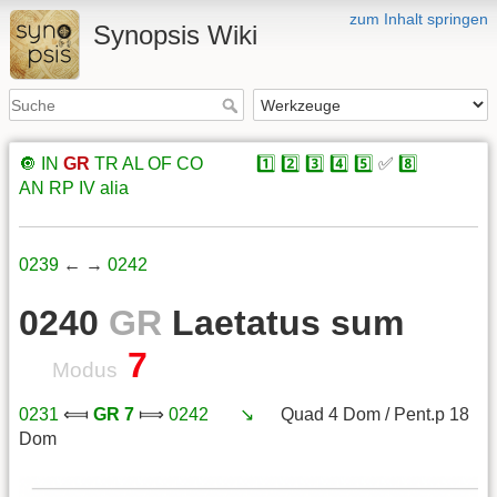
zum Inhalt springen
Synopsis Wiki
🔘
IN
GR
TR
AL
OF
CO
xxxxx
1️⃣
2️⃣
3️⃣
4️⃣
5️⃣
✅
8️⃣
xxxxx
AN
RP
IV
alia
0239
← →
0242
0240
GR
Laetatus sum
7
Modus
0231
⟽
GR 7
⟾
0242
xxx
↘️
xxx
Quad 4 Dom / Pent.p 18
Dom