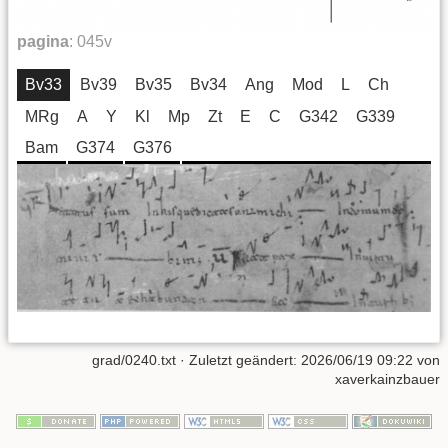
pagina
:
045v
Bv33
Bv39
Bv35
Bv34
Ang
Mod
L
Ch
MRg
A
Y
Kl
Mp
Zt
E
C
G342
G339
Bam
G374
G376
grad/0240.txt
· Zuletzt geändert:
2026/06/19 09:22
von
xaverkainzbauer