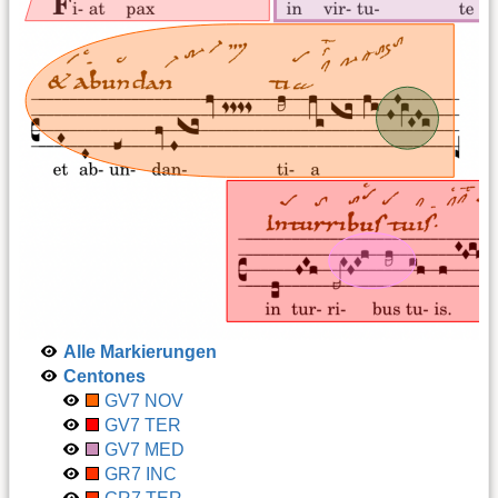
Alle Markierungen
Centones
GV7 NOV
GV7 TER
GV7 MED
GR7 INC