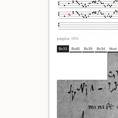
pagina
:
085r
Bv33
Bv40
Bv39
Bv34
Mod