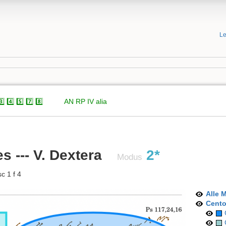
Le
️⃣
4️⃣
5️⃣
7️⃣
8️⃣
xxxxx
AN
RP
IV
alia
s --- V. Dextera
2*
Modus
c 1 f 4
Alle 
Cent