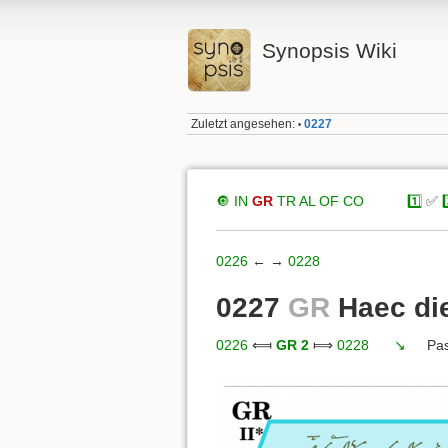
Synopsis Wiki
Zuletzt angesehen:
0227
•
🔘
IN
GR
TR
AL
OF
CO
xxxxx
1️⃣
✅
3
0226
← →
0228
0227
GR
Haec die
0226
⟽
GR 2
⟾
0228
xxx
↘️
xxx
Pas