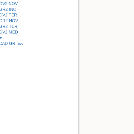
GV2 NOV
GR2 INC
GV2 TER
GR2 NOV
GR2 TER
GV2 MED
e
CAD GR nov