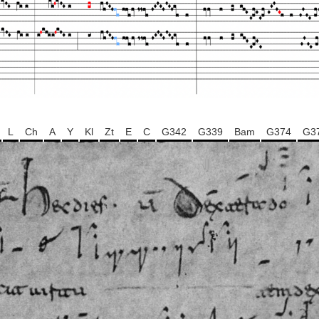
L
Ch
A
Y
Kl
Zt
E
C
G342
G339
Bam
G374
G3