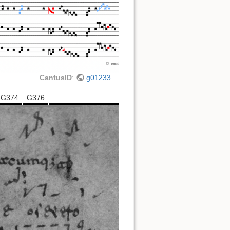
CantusID
:
g01233
G374
G376