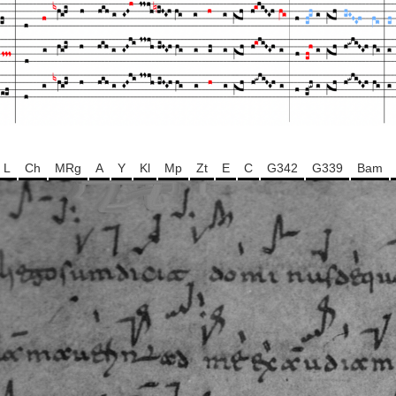
L
Ch
MRg
A
Y
Kl
Mp
Zt
E
C
G342
G339
Bam