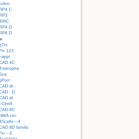
colon
RP4 C
RP3
4INC
RP4 Ω
RP8 D
e
qTrc
Prr 123
~appl
CAD 4C
Tristropha
Sca
qPorr
CAD dt :
CAD : D
CAD dt
~ClmR
CAD 8C
NMA circ
4Scaflx---4
CAD 8D famifa
Prr --3
TrcGRAV