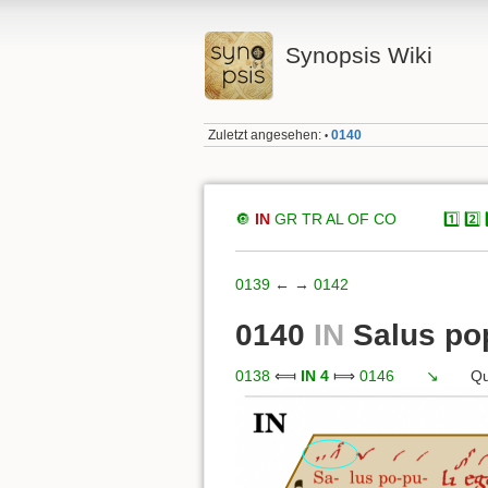
Synopsis Wiki
Zuletzt angesehen:
0140
•
🔘
IN
GR
TR
AL
OF
CO
xxxxx
1️⃣
2️⃣
0139
← →
0142
0140
IN
Salus pop
0138
⟽
IN 4
⟾
0146
xxx
↘️
xxx
Qu