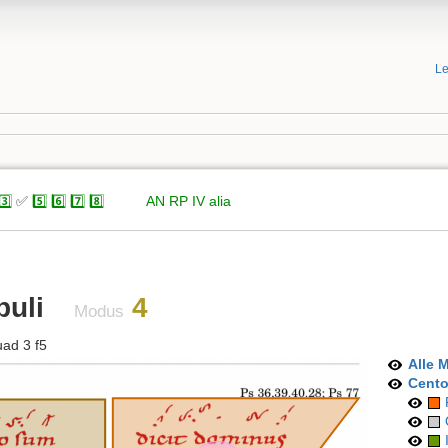
Le
3️⃣
✅
5️⃣
6️⃣
7️⃣
8️⃣
xxxxx
AN
RP
IV
alia
uli
4
Modus
ad 3 f5
Alle 
Cent