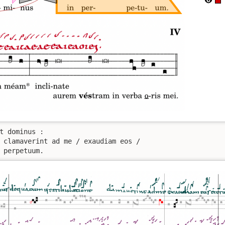
t dominus :

 clamaverint ad me / exaudiam eos /

 perpetuum.