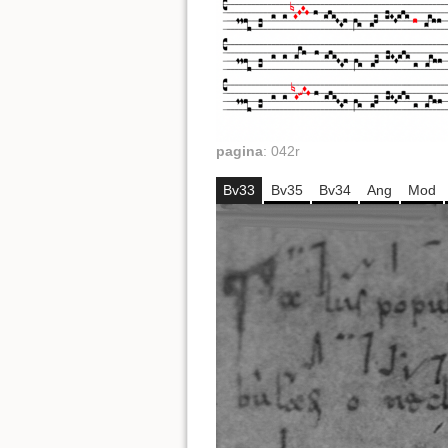
pagina
:
042r
Bv33
Bv35
Bv34
Ang
Mod