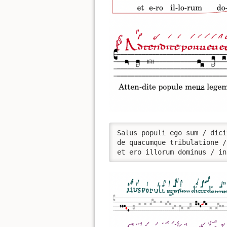
Salus populi ego sum / dici
de quacumque tribulatione /
et ero illorum dominus / in