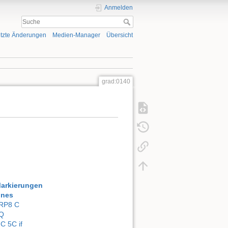
Anmelden
tzte Änderungen
Medien-Manager
Übersicht
grad:0140
Markierungen
ones
RP8 C
Q
IC 5C if