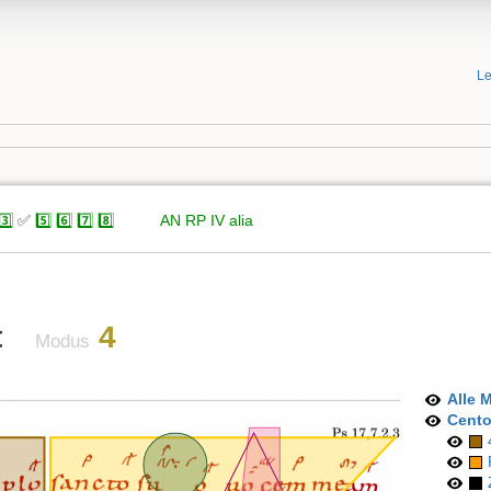
Le
3️⃣
✅
5️⃣
6️⃣
7️⃣
8️⃣
xxxxx
AN
RP
IV
alia
t
4
Modus
Alle 
Cent