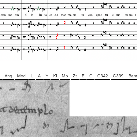
Ang
Mod
L
A
Y
Kl
Mp
Zt
E
C
G342
G339
Ba