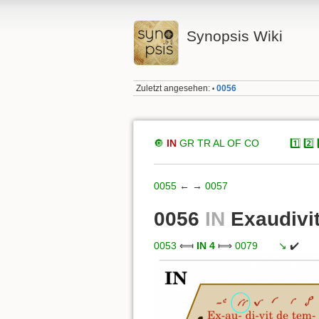
Synopsis Wiki
Zuletzt angesehen:
0056
•
🔘
IN
GR
TR
AL
OF
CO
xxxxx
1️⃣
2️⃣
0055
← →
0057
0056
IN
Exaudivi
0053
⟽
IN 4
⟾
0079
xxx
↘️
✔️