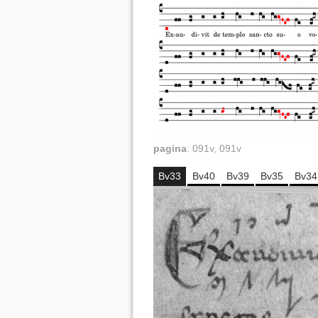
pagina
:
091v, 091v
Bv33
Bv40
Bv39
Bv35
Bv34