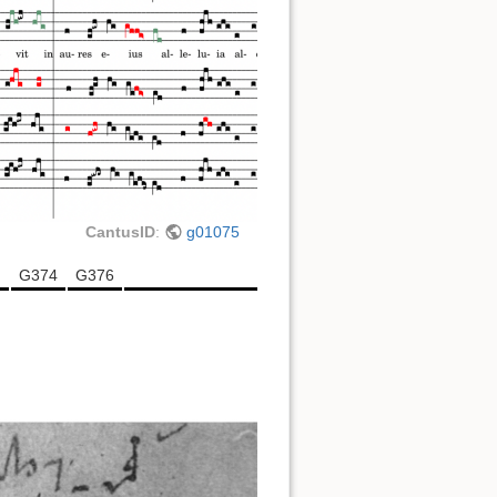
CantusID
:
g01075
m
G374
G376