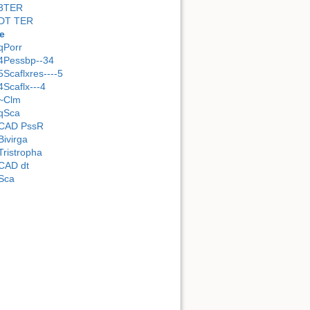
3TER
DT TER
e
qPorr
4Pessbp--34
5Scaflxres----5
4Scaflx---4
~Clm
qSca
CAD PssR
Bivirga
Tristropha
CAD dt
Sca