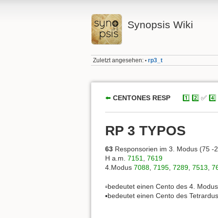
Synopsis Wiki
Zuletzt angesehen:
rp3_t
•
⬅️
CENTONES RESP
xxx
1️⃣
2️⃣
✅
4️⃣
RP 3 TYPOS
63
Responsorien im 3. Modus (75 -2
H a.m.
7151
,
7619
4.Modus
7088
,
7195
,
7289
,
7513
,
7
▫️bedeutet einen Cento des 4. Modu
▪️bedeutet einen Cento des Tetrardu