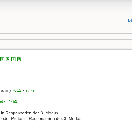
Le
5️⃣
6️⃣
7️⃣
8️⃣
 a.m.)
7012
-
7777
692
,
7769
,
s in Responsorien des 3. Modus
s oder Protus in Responsorien des 3. Modus