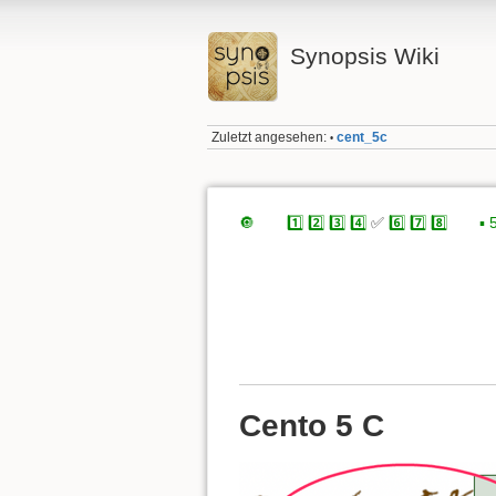
Synopsis Wiki
Zuletzt angesehen:
cent_5c
•
🔘
xxx
1️⃣
2️⃣
3️⃣
4️⃣
✅
6️⃣
7️⃣
8️⃣
xxx
▪️ 
Cento 5 C