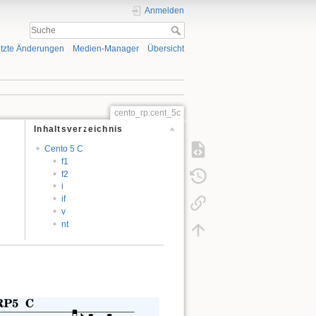
Anmelden
tzte Änderungen
Medien-Manager
Übersicht
cento_rp:cent_5c
Inhaltsverzeichnis
Cento 5 C
f1
f2
i
if
v
nt