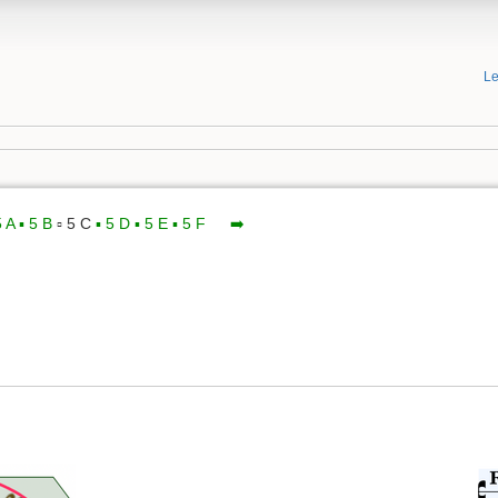
Le
5 A
▪️ 5 B
▫️ 5 C
▪️ 5 D
▪️ 5 E
▪️ 5 F
xx
➡️