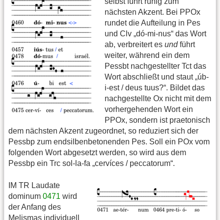
selbst führt ruhig zum
nächsten Akzent. Bei PPOx
rundet die Aufteilung in Pes
und Clv „dó-mi-nus“ das Wort
ab, verbreitert es
und
führt
weiter, während ein dem
Pessbt nachgestellter Tct das
Wort abschließt und staut „úb-
i-est / deus tuus?“. Bildet das
nachgestellte Ox nicht mit dem
vorhergehenden Wort ein
PPOx, sondern ist praetonisch
dem nächsten Akzent zugeordnet, so reduziert sich der
Pessbp zum endsilbenbetonenden Pes. Soll ein POx vom
folgenden Wort abgesetzt werden, so wird aus dem
Pessbp ein Trc sol-la-fa „cervíces / peccatorum“.
IM TR Laudate
dominum
0471
wird
der Anfang des
Melismas individuell