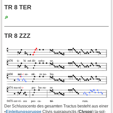
TR 8 TER
🔎
TR 8 ZZZ
Der Schlusscento des gesamten Tractus besteht aus einer
•
Einleitungsgruppe
Clivis suprapunctis (
Clvspp
) la-sol-