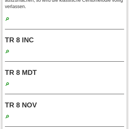
auszumachen, so wird die klassische Centomelodie völlig
verlassen.
🔎
TR 8 INC
🔎
TR 8 MDT
🔎
TR 8 NOV
🔎