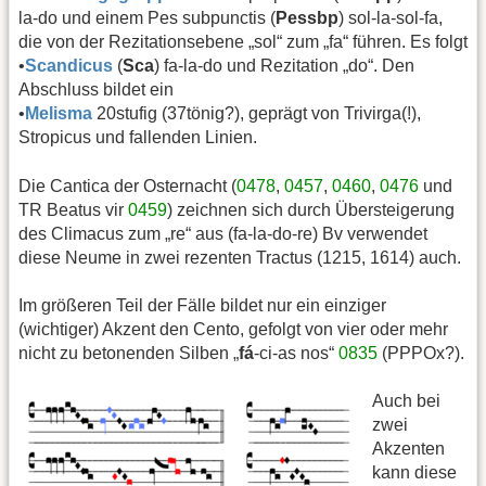
la-do und einem Pes subpunctis (
Pessbp
) sol-la-sol-fa,
die von der Rezitationsebene „sol“ zum „fa“ führen. Es folgt
•
Scandicus
(
Sca
) fa-la-do und Rezitation „do“. Den
Abschluss bildet ein
•
Melisma
20stufig (37tönig?), geprägt von Trivirga(!),
Stropicus und fallenden Linien.
Die Cantica der Osternacht (
0478
,
0457
,
0460
,
0476
und
TR Beatus vir
0459
) zeichnen sich durch Übersteigerung
des Climacus zum „re“ aus (fa-la-do-re) Bv verwendet
diese Neume in zwei rezenten Tractus (1215, 1614) auch.
Im größeren Teil der Fälle bildet nur ein einziger
(wichtiger) Akzent den Cento, gefolgt von vier oder mehr
nicht zu betonenden Silben „
fá
-ci-as nos“
0835
(PPPOx?).
Auch bei
zwei
Akzenten
kann diese