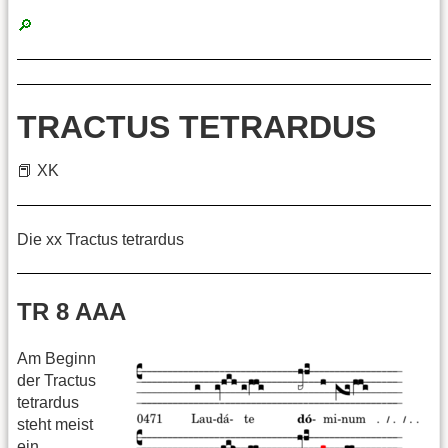
🔎
TRACTUS TETRARDUS
📕 XK
Die xx Tractus tetrardus
TR 8 AAA
Am Beginn
der Tractus
tetrardus
steht meist
ein