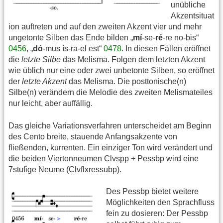
unübliche
Akzentsituat
ion auftreten und auf den zweiten Akzent vier und mehr
ungetonte Silben das Ende bilden „
mí
-se-
ré
-re no-bis“
0456
, „
dó
-mus ís-ra-el est“
0478
. In diesen Fällen eröffnet
die
letzte Silbe
das Melisma. Folgen dem letzten Akzent
wie üblich nur eine oder zwei unbetonte Silben, so eröffnet
der
letzte Akzent
das Melisma. Die posttonische(n)
Silbe(n) verändern die Melodie des zweiten Melismateiles
nur leicht, aber auffällig.
Das gleiche Variationsverfahren unterscheidet am Beginn
des Cento breite, stauende Anfangsakzente von
fließenden, kurrenten. Ein einziger Ton wird verändert und
die beiden Viertonneumen Clvspp + Pessbp wird eine
7stufige Neume (Clvflxressubp).
Des Pessbp bietet weitere
Möglichkeiten den Sprachfluss
fein zu dosieren: Der Pessbp