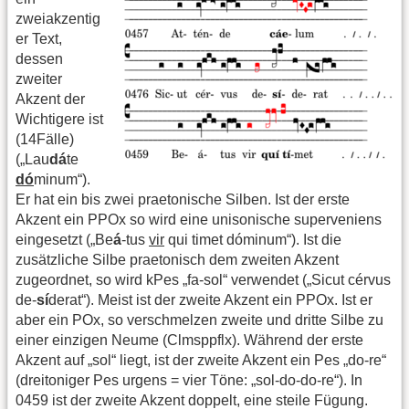
zweiakzentig
er Text,
dessen
zweiter
Akzent der
Wichtigere ist
(14Fälle)
(„Lau
dá
te
dó
minum“).
Er hat ein bis zwei praetonische Silben. Ist der erste
Akzent ein PPOx so wird eine unisonische superveniens
eingesetzt („Be
á
-tus
vir
qui timet dóminum“). Ist die
zusätzliche Silbe praetonisch dem zweiten Akzent
zugeordnet, so wird kPes „fa-sol“ verwendet („Sicut cérvus
de-
sí
derat“). Meist ist der zweite Akzent ein PPOx. Ist er
aber ein POx, so verschmelzen zweite und dritte Silbe zu
einer einzigen Neume (Clmsppflx). Während der erste
Akzent auf „sol“ liegt, ist der zweite Akzent ein Pes „do-re“
(dreitoniger Pes urgens = vier Töne: „sol-do-do-re“). In
0459 ist der zweite Akzent doppelt, eine steile Fügung.