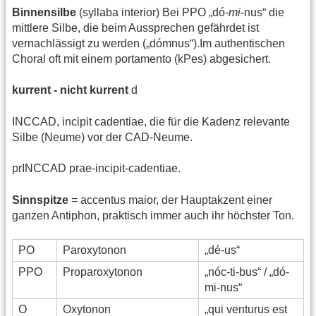
Binnensilbe
(syllaba interior) Bei PPO „dó-
mi
-nus“ die
mittlere Silbe, die beim Aussprechen gefährdet ist
vernachlässigt zu werden („dómnus“).Im authentischen
Choral oft mit einem portamento (kPes) abgesichert.
kurrent - nicht kurrent
d
INCCAD, incipit cadentiae, die für die Kadenz relevante
Silbe (Neume) vor der CAD-Neume.
prINCCAD prae-incipit-cadentiae.
Sinnspitze
= accentus maior, der Hauptakzent einer
ganzen Antiphon, praktisch immer auch ihr höchster Ton.
PO
Paroxytonon
„dé-us“
PPO
Proparoxytonon
„nóc-ti-bus“ / „dó-
mi-nus“
O
Oxytonon
„qui venturus est