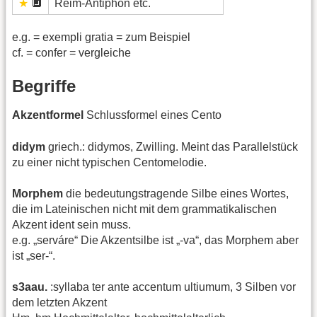
★
🔲
Reim-Antiphon etc.
e.g. = exempli gratia = zum Beispiel
cf. = confer = vergleiche
Begriffe
Akzentformel
Schlussformel eines Cento
didym
griech.: didymos, Zwilling. Meint das Parallelstück
zu einer nicht typischen Centomelodie.
Morphem
die bedeutungstragende Silbe eines Wortes,
die im Lateinischen nicht mit dem grammatikalischen
Akzent ident sein muss.
e.g. „serváre“ Die Akzentsilbe ist „-va“, das Morphem aber
ist „ser-“.
s3aau.
:syllaba ter ante accentum ultiumum, 3 Silben vor
dem letzten Akzent