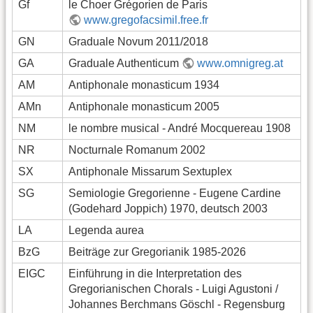
Gf
le Choer Grégorien de Paris
www.gregofacsimil.free.fr
GN
Graduale Novum 2011/2018
GA
Graduale Authenticum
www.omnigreg.at
AM
Antiphonale monasticum 1934
AMn
Antiphonale monasticum 2005
NM
le nombre musical - André Mocquereau 1908
NR
Nocturnale Romanum 2002
SX
Antiphonale Missarum Sextuplex
SG
Semiologie Gregorienne - Eugene Cardine
(Godehard Joppich) 1970, deutsch 2003
LA
Legenda aurea
BzG
Beiträge zur Gregorianik 1985-2026
EIGC
Einführung in die Interpretation des
Gregorianischen Chorals - Luigi Agustoni /
Johannes Berchmans Göschl - Regensburg