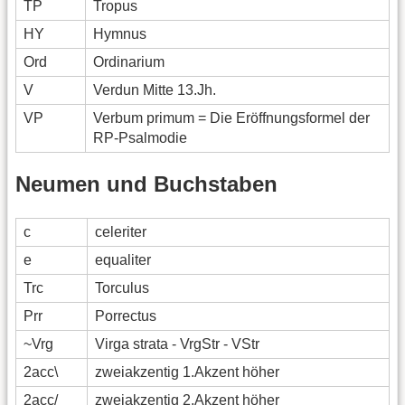
TP
Tropus
HY
Hymnus
Ord
Ordinarium
V
Verdun Mitte 13.Jh.
VP
Verbum primum = Die Eröffnungsformel der
RP-Psalmodie
Neumen und Buchstaben
c
celeriter
e
equaliter
Trc
Torculus
Prr
Porrectus
~Vrg
Virga strata - VrgStr - VStr
2acc\
zweiakzentig 1.Akzent höher
2acc/
zweiakzentig 2.Akzent höher