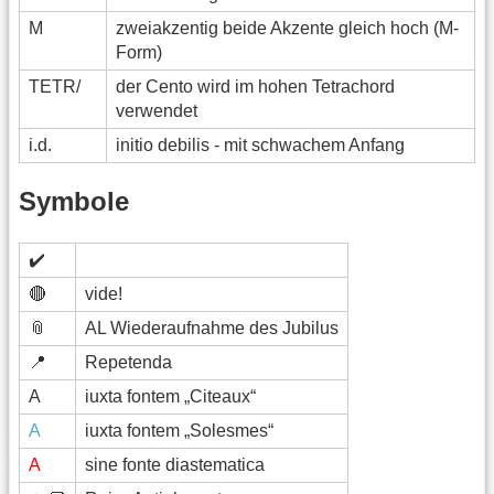
M
zweiakzentig beide Akzente gleich hoch (M-
Form)
TETR/
der Cento wird im hohen Tetrachord
verwendet
i.d.
initio debilis - mit schwachem Anfang
Symbole
✔️
🔴
vide!
📎
AL Wiederaufnahme des Jubilus
📍
Repetenda
A
iuxta fontem „Citeaux“
A
iuxta fontem „Solesmes“
A
sine fonte diastematica