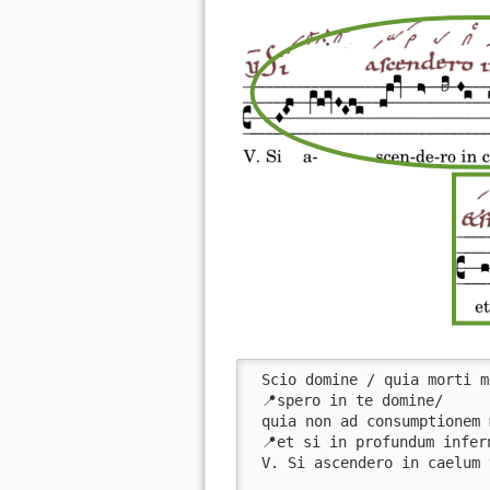
 Scio domine / quia morti m
 📍spero in te domine/ 

 quia non ad consumptionem 
 📍et si in profundum infer
 V. Si ascendero in caelum 