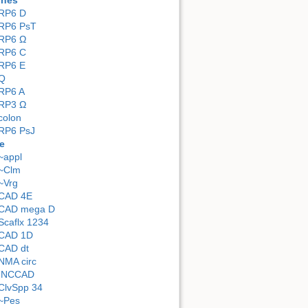
ones
RP6 D
RP6 PsT
RP6 Ω
RP6 C
RP6 E
Q
RP6 A
RP3 Ω
colon
RP6 PsJ
e
~appl
~Clm
~Vrg
CAD 4E
CAD mega D
Scaflx 1234
CAD 1D
CAD dt
NMA circ
INCCAD
ClvSpp 34
~Pes