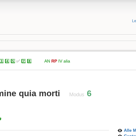
Le
3️⃣
4️⃣
5️⃣
✅
7️⃣
8️⃣
xxxxx
AN
RP
IV
alia
ine quia morti
6
Modus

Alle 