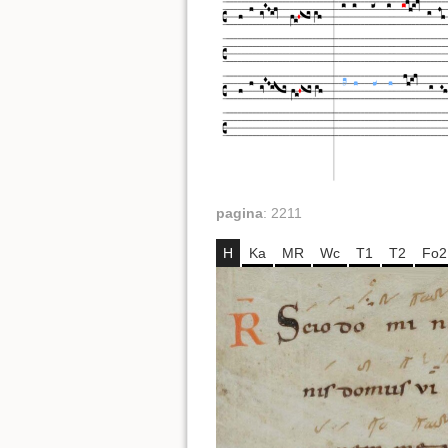
pagina
:
2211
H
Ka
MR
Wc
T1
T2
Fo2