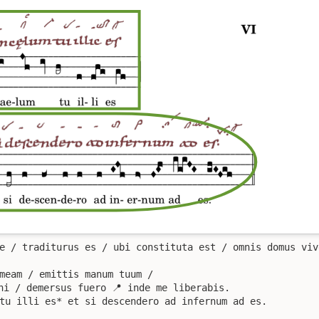
e / traditurus es / ubi constituta est / omnis domus vive
meam / emittis manum tuum / 

ni / demersus fuero 📍 inde me liberabis. 

tu illi es* et si descendero ad infernum ad es. 
