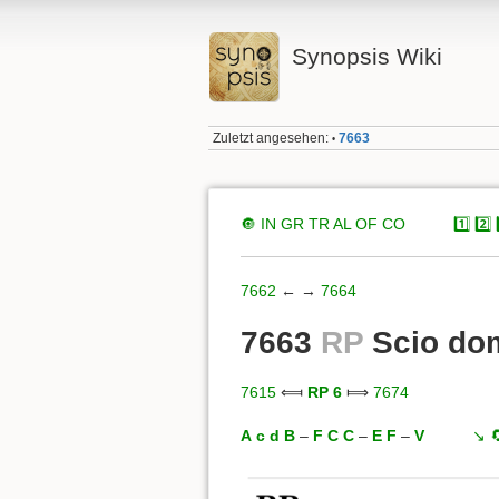
Synopsis Wiki
Zuletzt angesehen:
7663
•
🔘
IN
GR
TR
AL
OF
CO
xxxxx
1️⃣
2️⃣
7662
← →
7664
7663
RP
Scio dom
7615
⟽
RP 6
⟾
7674
A
c
d
B
–
F
C
C
–
E
F
–
V
xxxxx
↘️
