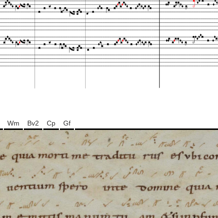
Wm
Bv2
Cp
Gf