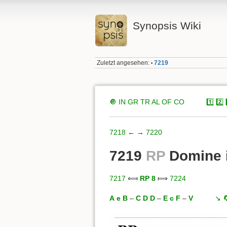
Synopsis Wiki
Zuletzt angesehen:
7219
•
🔘
IN
GR
TR
AL
OF
CO
xxxxx
1️⃣
2️⃣
7218
← →
7220
7219
RP
Domine i
7217
⟽
RP 8
⟾
7224
A
e
B
–
C
D
D
–
E
c
F
–
V
xxxxx
↘️
