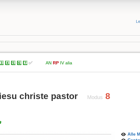
Le
3️⃣
4️⃣
5️⃣
6️⃣
7️⃣
✅
xxxxx
AN
RP
IV
alia
esu christe pastor
8
Modus

Alle 