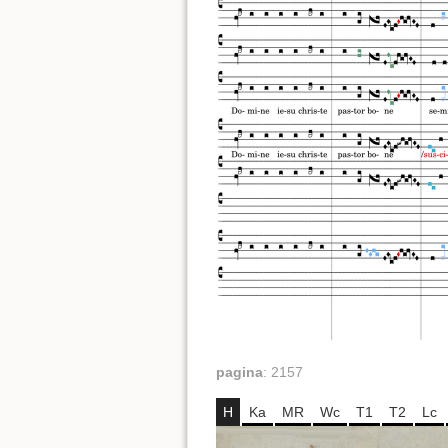
pagina
:
2157
H
Ka
MR
Wc
T1
T2
Lc