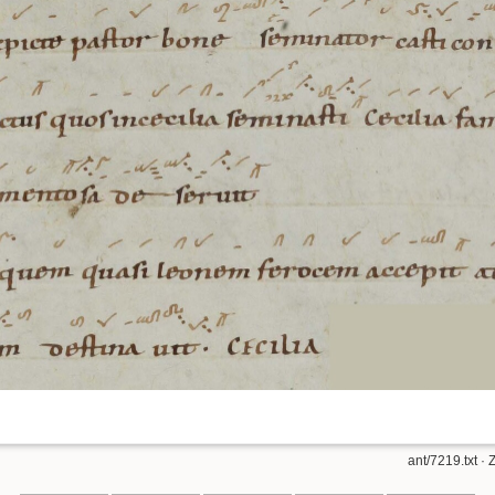
ant/7219.txt
· 