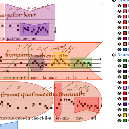
Cent
Neum