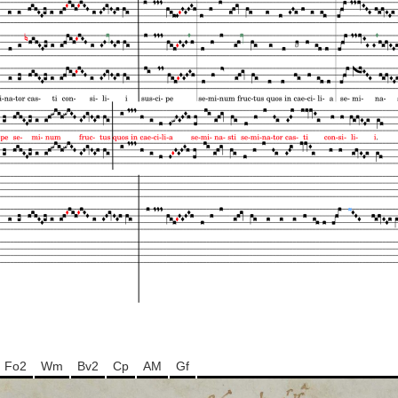
Fo2
Wm
Bv2
Cp
AM
Gf