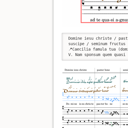
 Domine iesu christe / past
 suscipe / seminum fructus 
 📍Caecilia famula tua (dom
 V. Nam sponsum quem quasi 