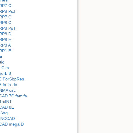
ones
RP7 Ω
RP8 PsJ
RP7 C
RP8 Ω
RP8 PsT
RP8 D
RP8 E
RP8 A
RP1 E
e
itio
~Clm
verb 8
6 PorSbpRes
7 fa-la-do
NMA circ
CAD 7C famifa.
TrcINT
CAD 8E
~Vrg
INCCAD
CAD mega D