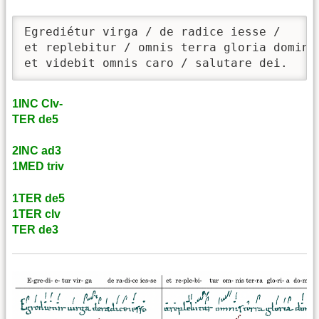
Egrediétur virga / de radice iesse /

et replebitur / omnis terra gloria domini 
et videbit omnis caro / salutare dei.
1INC Clv-
TER de5
2INC ad3
1MED triv
1TER de5
1TER clv
TER de3