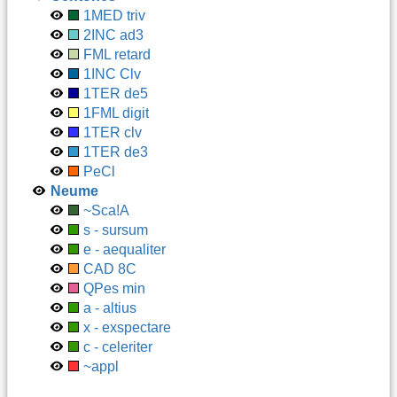
1MED triv
2INC ad3
FML retard
1INC Clv
1TER de5
1FML digit
1TER clv
1TER de3
PeCl
Neume
~Sca!A
s - sursum
e - aequaliter
CAD 8C
QPes min
a - altius
x - exspectare
c - celeriter
~appl