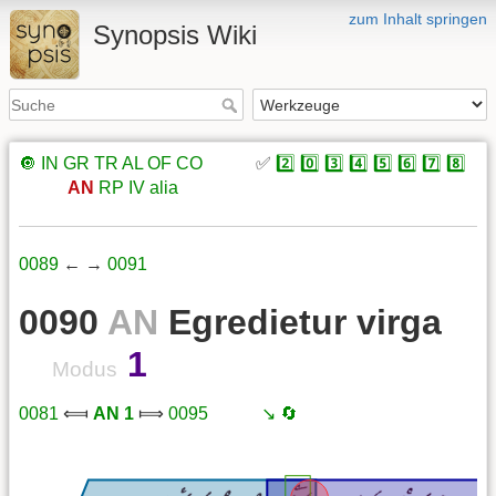
zum Inhalt springen
Synopsis Wiki
🔘
IN
GR
TR
AL
OF
CO
xxxxx
✅
2️⃣
0️⃣
3️⃣
4️⃣
5️⃣
6️⃣
7️⃣
8️⃣
xxxxx
AN
RP
IV
alia
0089
← →
0091
0090
AN
Egredietur virga
1
Modus
0081
⟽
AN 1
⟾
0095
xxxxx
↘️
🔄