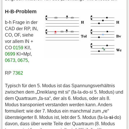
H-B-Problem
b-h Frage in der
CAD der RP, IN,
CO, OF, siehe
vor allem IN +
CO
0159
Kl!,
0699
Kl+Mp!,
0673
,
0675
,
RP
7362
Typisch für den 5. Modus ist das Spannungsverhältnis
zwischen dem „Dreiklang mit si“ (fa-la-do-si 5. Modus) und
dem Quartraum „fa-sa“, der als 6. Modus, oder als 8.
Modus transponiert verstanden werden kann. Anders
formuliert: wie der 7. Modus ein manchmal zum „re“
übersteigerter 8. Modus ist, lebt der 5. Modus (fa-la-
si
-do)
davon, dass über weite Teile der Quartraum (8. Modus