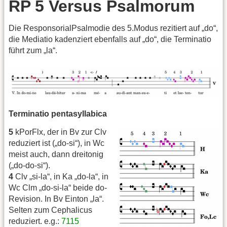
RP 5 Versus Psalmorum
Die ResponsorialPsalmodie des 5.Modus rezitiert auf „do“,
die Mediatio kadenziert ebenfalls auf „do“, die Terminatio
führt zum „la“.
Terminatio pentasyllabica
5
kPorFlx, der in Bv zur Clv
reduziert ist („do-si“), in Wc
meist auch, dann dreitonig
(„do-do-si“).
4
Clv „si-la“, in Ka „do-la“, in
Wc Clm „do-si-la“ beide do-
Revision. In Bv Einton „la“.
Selten zum Cephalicus
reduziert. e.g.:
7115