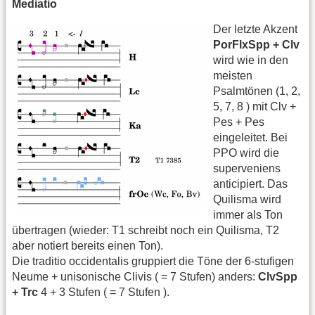
Mediatio
Der letzte Akzent
PorFlxSpp + Clv
wird wie in den
meisten
Psalmtönen (1, 2,
5, 7, 8 ) mit Clv +
Pes + Pes
eingeleitet. Bei
PPO wird die
superveniens
anticipiert. Das
Quilisma wird
immer als Ton
übertragen (wieder: T1 schreibt noch ein Quilisma, T2
aber notiert bereits einen Ton).
Die traditio occidentalis gruppiert die Töne der 6-stufigen
Neume + unisonische Clivis ( = 7 Stufen) anders:
ClvSpp
+ Trc
4 + 3 Stufen ( = 7 Stufen ).