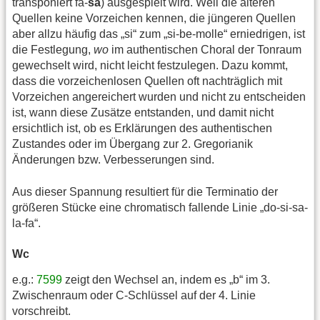
transponiert fa-
sa
) ausgespielt wird. Weil die älteren
Quellen keine Vorzeichen kennen, die jüngeren Quellen
aber allzu häufig das „si“ zum „si-be-molle“ erniedrigen, ist
die Festlegung,
wo
im authentischen Choral der Tonraum
gewechselt wird, nicht leicht festzulegen. Dazu kommt,
dass die vorzeichenlosen Quellen oft nachträglich mit
Vorzeichen angereichert wurden und nicht zu entscheiden
ist, wann diese Zusätze entstanden, und damit nicht
ersichtlich ist, ob es Erklärungen des authentischen
Zustandes oder im Übergang zur 2. Gregorianik
Änderungen bzw. Verbesserungen sind.
Aus dieser Spannung resultiert für die Terminatio der
größeren Stücke eine chromatisch fallende Linie „do-si-sa-
la-fa“.
Wc
e.g.:
7599
zeigt den Wechsel an, indem es „b“ im 3.
Zwischenraum oder C-Schlüssel auf der 4. Linie
vorschreibt.