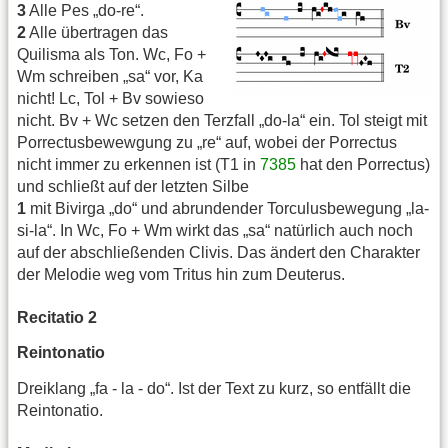
3
Alle Pes „do-re“.
2
Alle übertragen das
Quilisma als Ton. Wc, Fo +
Wm schreiben „sa“ vor, Ka
nicht! Lc, Tol + Bv sowieso
nicht. Bv + Wc setzen den Terzfall „do-la“ ein. Tol steigt mit
Porrectusbewewgung zu „re“ auf, wobei der Porrectus
nicht immer zu erkennen ist (T1 in
7385
hat den Porrectus)
und schließt auf der letzten Silbe
1
mit Bivirga „do“ und abrundender Torculusbewegung „la-
si-la“. In Wc, Fo + Wm wirkt das „sa“ natürlich auch noch
auf der abschließenden Clivis. Das ändert den Charakter
der Melodie weg vom Tritus hin zum Deuterus.
Recitatio 2
Reintonatio
Dreiklang „fa - la - do“. Ist der Text zu kurz, so entfällt die
Reintonatio.