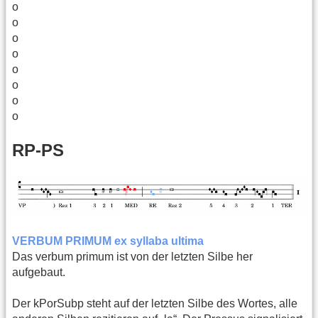
o
o
o
o
o
o
o
o
RP-PS
VERBUM PRIMUM ex syllaba ultima
Das verbum primum ist von der letzten Silbe her
aufgebaut.
Der kPorSubp steht auf der letzten Silbe des Wortes, alle