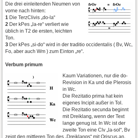
Die drei einleitenden Neumen von
vorne nach hinten:
1
Die TerzClivis „do-la“
2
Der kPes „la-re“ verliert wie
üblich in T2 de ersten, leichten
Ton.
3
Der kPes „si-do“ wird in der traditio occidentalis ( Bv, Wc,
Fo, aber auch Wm ) zum Einton „re“.
Verbum primum
Kaum Variationen, nur die do-
Revision in Ka und die Plerosis
in Wc.
Die Rezitatio prima hat kein
eigenes Incipit außer in Tol.
Die Rezitatio secunda beginnt
mit Dreiklang, wenn der Text
lange genug ist. In Wc ist der
zweite Ton eine Clv „la-sol“, Bv
zeigt den mittleren Ton des „Dreiklangs“ mit Oriscus an.