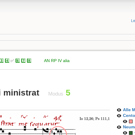
Le
3️⃣
4️⃣
✅
6️⃣
7️⃣
8️⃣
xxxxx
AN
RP
IV
alia
 ministrat
5
Modus
Alle 
Cent
Neum