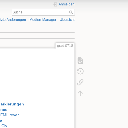
Anmelden
tzte Änderungen
Medien-Manager
Übersicht
grad:0718
Markierungen
ones
FML rever
e
~Clv