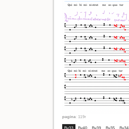
pagina
:
119r
Bv33
Bv40
Bv39
Bv35
Bv34