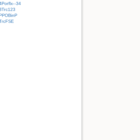
4Porflx--34
3Trc123
PPOBinP
TrcFSE