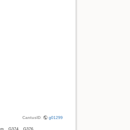
CantusID
:
g01299
am
G374
G376