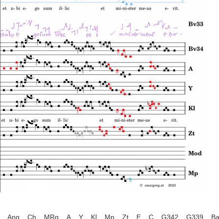
Ang
Ch
MRg
A
Y
Kl
Mp
Zt
E
C
G342
G339
B