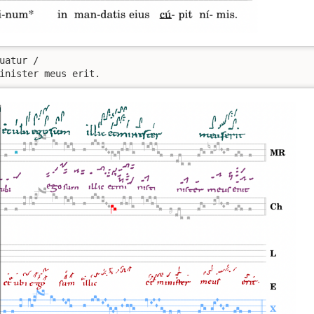
uatur / 

inister meus erit.