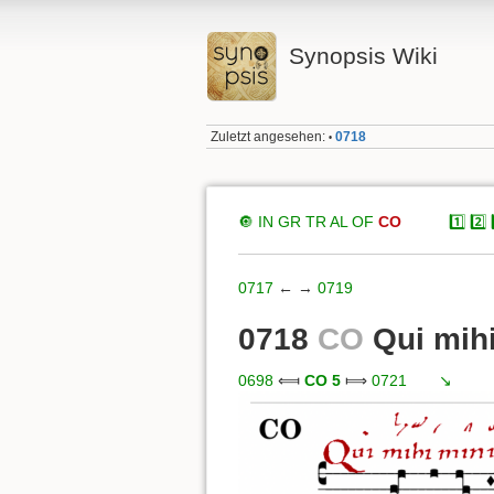
Synopsis Wiki
Zuletzt angesehen:
0718
•
🔘
IN
GR
TR
AL
OF
CO
xxxxx
1️⃣
2️⃣
0717
← →
0719
0718
CO
Qui mihi
0698
⟽
CO 5
⟾
0721
xxx
↘️