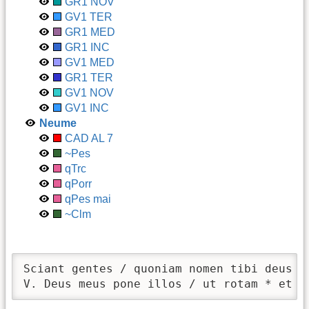
GR1 NOV
GV1 TER
GR1 MED
GR1 INC
GV1 MED
GR1 TER
GV1 NOV
GV1 INC
Neume
CAD AL 7
~Pes
qTrc
qPorr
qPes mai
~Clm
Sciant gentes / quoniam nomen tibi deus *
V. Deus meus pone illos / ut rotam * et s