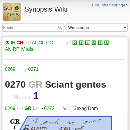
zum Inhalt springen
Synopsis Wiki
🔘
IN
GR
TR
AL
OF
CO
xxxxx
✅
2️⃣
3️⃣
4️⃣
5️⃣
7️⃣
8️⃣
xxxxx
AN
RP
IV
alia
0269
← →
0271
0270
GR
Sciant gentes
1
Modus
0269
⟽
GR 1
⟾
0272
xxx
↘️
xxx
Sexag Dom