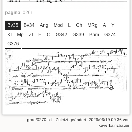
pagina
:
026r
Bv35
Bv34
Ang
Mod
L
Ch
MRg
A
Y
Kl
Mp
Zt
E
C
G342
G339
Bam
G374
G376
grad/0270.txt
· Zuletzt geändert:
2026/06/19 09:36
von
xaverkainzbauer