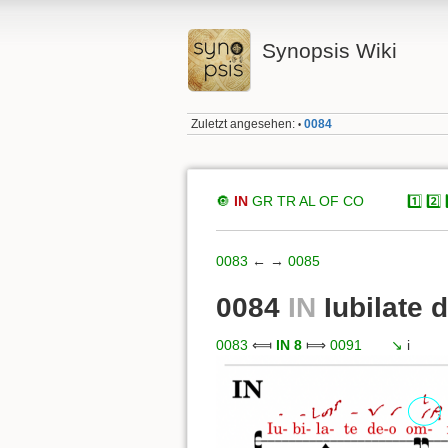
Synopsis Wiki
Zuletzt angesehen:
0084
•
🔘
IN
GR
TR
AL
OF
CO
xxxxx
1️⃣
2️⃣
0083
← →
0085
0084
IN
Iubilate 
0083
⟽
IN 8
⟾
0091
xxx
↘️
i