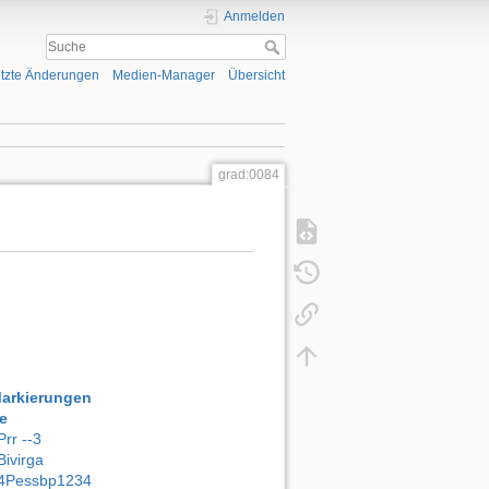
Anmelden
tzte Änderungen
Medien-Manager
Übersicht
grad:0084
Markierungen
e
Prr --3
Bivirga
4Pessbp1234