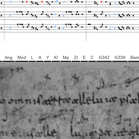
Ang
Mod
L
A
Y
Kl
Mp
Zt
E
C
G342
G339
Ba