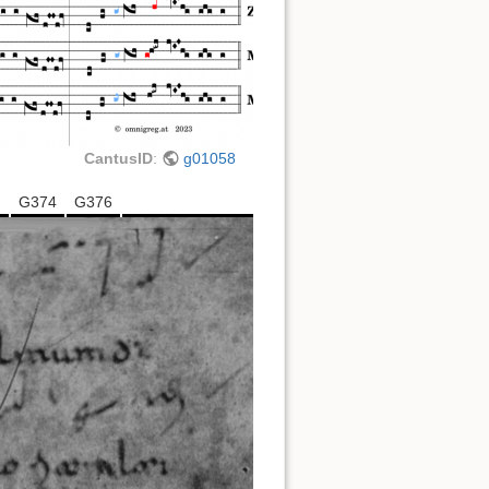
CantusID
:
g01058
m
G374
G376