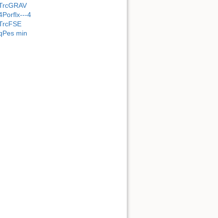
TrcGRAV
4Porflx---4
TrcFSE
qPes min