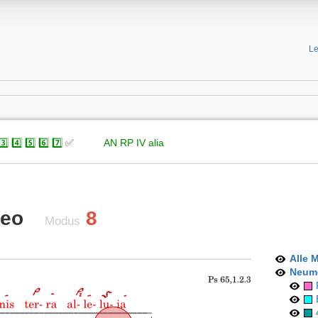
Le
3️⃣
4️⃣
5️⃣
6️⃣
7️⃣
✅
xxxxx
AN
RP
IV
alia
deo
8
Modus
Alle 
Neum