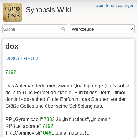
zum Inhalt springen
Synopsis Wiki
dox
DOXA THEOU
7192
Das Aufeinandertürmen zweier Quartsprünge (do ➘ sol ➚
do ➚ fa ) Die Formel drückt die „Furcht des Herrn - timor
domini - doxa theou“, die Ehrfurcht, das Staunen vor der
Größe Gottes und über seine Schöpfung aus.
RP „Gyrum caeli“
7332
2x „in fluctibus“, „in omni“
RP8 „et adorate“
7192
TR „Commovisti“
0461
„quia mota
est
„