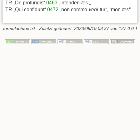
TR „De profundis“
0463
„intenden-
tes
„
TR „Qui confidunt“
0472
„non commo-
vebi
-tur
“, “
mon
-tes“
formulae/dox.txt
· Zuletzt geändert:
2023/05/19 08:37
von
127.0.0.1