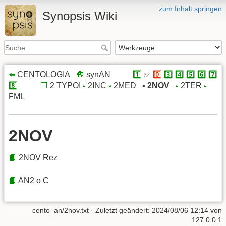
zum Inhalt springen
Synopsis Wiki
⬅️
CENTOLOGIA
x
🔘
synAN
xxxxx
1️⃣
✅
0️⃣
3️⃣
4️⃣
5️⃣
6️⃣
7️⃣
8️⃣
xxxxx
⬜️
2 TYPOI
▫️
2INC
▫️
2MED
x
▪️
2NOV
x
▫️
2TER
▫️
FML
2NOV
📘
2NOV Rez
📘
AN2 o C
cento_an/2nov.txt
· Zuletzt geändert:
2024/08/06 12:14
von
127.0.0.1