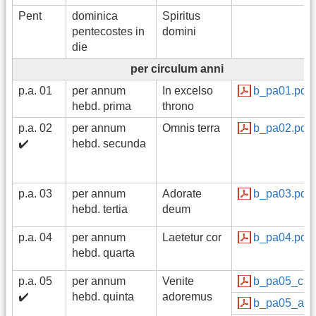
Pent
dominica
Spiritus
pentecostes in
domini
die
per circulum anni
p.a. 01
per annum
In excelso
b_pa01.pdf
hebd. prima
throno
p.a. 02
per annum
Omnis terra
b_pa02.pdf
✔️
hebd. secunda
p.a. 03
per annum
Adorate
b_pa03.pdf
hebd. tertia
deum
p.a. 04
per annum
Laetetur cor
b_pa04.pdf
hebd. quarta
p.a. 05
per annum
Venite
b_pa05_c.p
✔️
hebd. quinta
adoremus
b_pa05_a.p