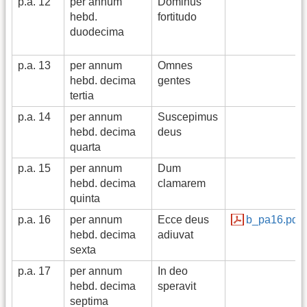
p.a. 12
per annum
Dominus
hebd.
fortitudo
duodecima
p.a. 13
per annum
Omnes
hebd. decima
gentes
tertia
p.a. 14
per annum
Suscepimus
hebd. decima
deus
quarta
p.a. 15
per annum
Dum
hebd. decima
clamarem
quinta
p.a. 16
per annum
Ecce deus
b_pa16.pdf
hebd. decima
adiuvat
sexta
p.a. 17
per annum
In deo
hebd. decima
speravit
septima