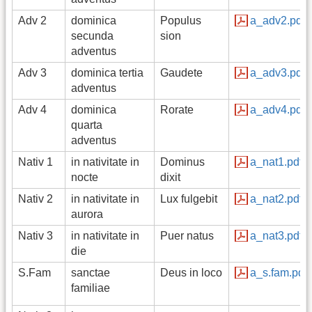
Adv 2
dominica
Populus
a_adv2.pdf
secunda
sion
adventus
Adv 3
dominica tertia
Gaudete
a_adv3.pdf
adventus
Adv 4
dominica
Rorate
a_adv4.pdf
quarta
adventus
Nativ 1
in nativitate in
Dominus
a_nat1.pdf
nocte
dixit
Nativ 2
in nativitate in
Lux fulgebit
a_nat2.pdf
aurora
Nativ 3
in nativitate in
Puer natus
a_nat3.pdf
die
S.Fam
sanctae
Deus in loco
a_s.fam.pdf
familiae