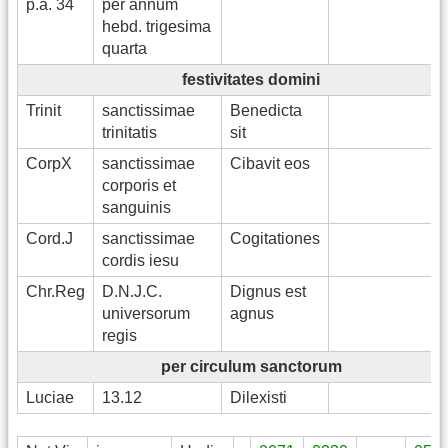
p.a. 34
per annum
hebd. trigesima
quarta
festivitates domini
Trinit
sanctissimae
Benedicta
trinitatis
sit
CorpX
sanctissimae
Cibavit eos
corporis et
sanguinis
Cord.J
sanctissimae
Cogitationes
cordis iesu
Chr.Reg
D.N.J.C.
Dignus est
universorum
agnus
regis
per circulum sanctorum
Luciae
13.12
Dilexisti