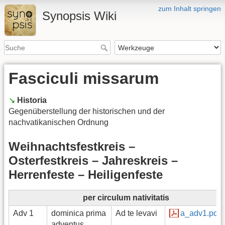
zum Inhalt springen
Synopsis Wiki
Fasciculi missarum
↘️
Historia
Gegenüberstellung der historischen und der
nachvatikanischen Ordnung
Weihnachtsfestkreis –
Osterfestkreis – Jahreskreis –
Herrenfeste – Heiligenfeste
per circulum nativitatis
Adv 1
dominica prima
Ad te levavi
a_adv1.pdf
adventus