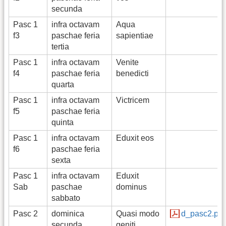
secunda
Pasc 1
infra octavam
Aqua
f3
paschae feria
sapientiae
tertia
Pasc 1
infra octavam
Venite
f4
paschae feria
benedicti
quarta
Pasc 1
infra octavam
Victricem
f5
paschae feria
quinta
Pasc 1
infra octavam
Eduxit eos
f6
paschae feria
sexta
Pasc 1
infra octavam
Eduxit
Sab
paschae
dominus
sabbato
Pasc 2
dominica
Quasi modo
d_pasc2.pdf
secunda
geniti