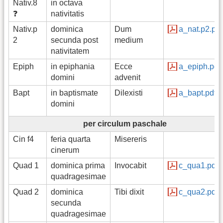
Nativ.8
in octava
❓
nativitatis
Nativ.p
dominica
Dum
a_nat.p2.pdf
2
secunda post
medium
nativitatem
Epiph
in epiphania
Ecce
a_epiph.pdf
domini
advenit
Bapt
in baptismate
Dilexisti
a_bapt.pdf
domini
per circulum paschale
Cin f4
feria quarta
Misereris
cinerum
Quad 1
dominica prima
Invocabit
c_qua1.pdf
quadragesimae
Quad 2
dominica
Tibi dixit
c_qua2.pdf
secunda
quadragesimae