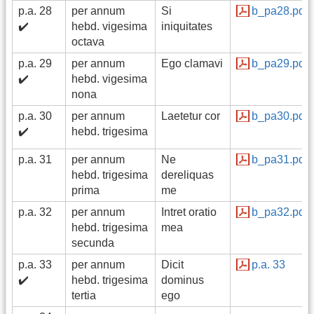
p.a. 28
per annum
Si
b_pa28.pdf
✔️
hebd. vigesima
iniquitates
octava
p.a. 29
per annum
Ego clamavi
b_pa29.pdf
✔️
hebd. vigesima
nona
p.a. 30
per annum
Laetetur cor
b_pa30.pdf
✔️
hebd. trigesima
p.a. 31
per annum
Ne
b_pa31.pdf
hebd. trigesima
dereliquas
prima
me
p.a. 32
per annum
Intret oratio
b_pa32.pdf
hebd. trigesima
mea
secunda
p.a. 33
per annum
Dicit
p.a. 33
✔️
hebd. trigesima
dominus
tertia
ego