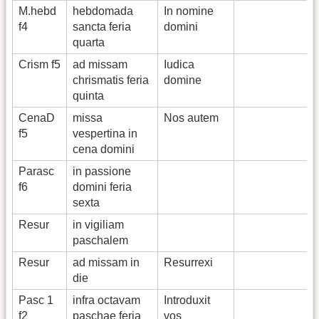
M.hebd
hebdomada
In nomine
f4
sancta feria
domini
quarta
Crism f5
ad missam
Iudica
chrismatis feria
domine
quinta
CenaD
missa
Nos autem
f5
vespertina in
cena domini
Parasc
in passione
f6
domini feria
sexta
Resur
in vigiliam
paschalem
Resur
ad missam in
Resurrexi
die
Pasc 1
infra octavam
Introduxit
f2
paschae feria
vos