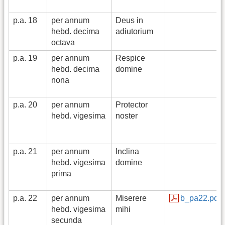
p.a. 18
per annum
Deus in
hebd. decima
adiutorium
octava
p.a. 19
per annum
Respice
hebd. decima
domine
nona
p.a. 20
per annum
Protector
hebd. vigesima
noster
p.a. 21
per annum
Inclina
hebd. vigesima
domine
prima
p.a. 22
per annum
Miserere
b_pa22.pdf
hebd. vigesima
mihi
secunda