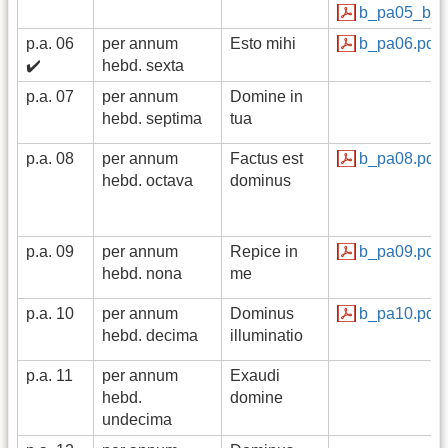
b_pa05_b.p
p.a. 06
per annum
Esto mihi
b_pa06.pdf
✔️
hebd. sexta
p.a. 07
per annum
Domine in
hebd. septima
tua
p.a. 08
per annum
Factus est
b_pa08.pdf
hebd. octava
dominus
p.a. 09
per annum
Repice in
b_pa09.pdf
hebd. nona
me
p.a. 10
per annum
Dominus
b_pa10.pdf
hebd. decima
illuminatio
p.a. 11
per annum
Exaudi
hebd.
domine
undecima