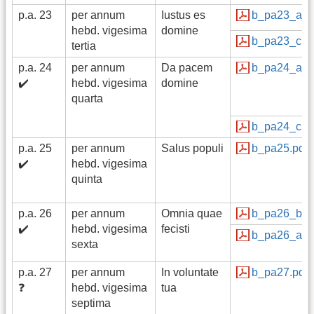
p.a. 23
per annum
Iustus es
b_pa23_a_b
hebd. vigesima
domine
b_pa23_c.p
tertia
p.a. 24
per annum
Da pacem
b_pa24_a_b
✔️
hebd. vigesima
domine
quarta
b_pa24_c.p
p.a. 25
per annum
Salus populi
b_pa25.pdf
✔️
hebd. vigesima
quinta
p.a. 26
per annum
Omnia quae
b_pa26_b_c
✔️
hebd. vigesima
fecisti
b_pa26_a.p
sexta
p.a. 27
per annum
In voluntate
b_pa27.pdf
❓
hebd. vigesima
tua
septima