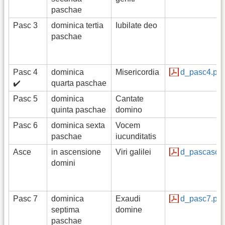
paschae
Pasc 3
dominica tertia
Iubilate deo
paschae
Pasc 4
dominica
Misericordia
d_pasc4.pdf
✔️
quarta paschae
Pasc 5
dominica
Cantate
quinta paschae
domino
Pasc 6
dominica sexta
Vocem
paschae
iucunditatis
Asce
in ascensione
Viri galilei
d_pascasc.p
domini
Pasc 7
dominica
Exaudi
d_pasc7.pdf
septima
domine
paschae