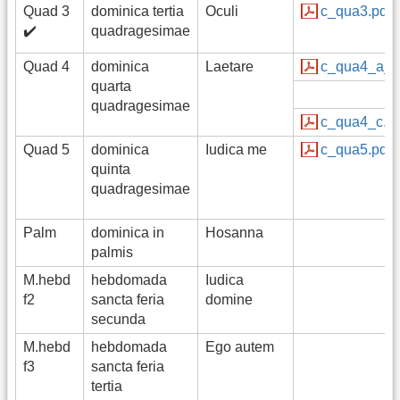
Quad 3
dominica tertia
Oculi
c_qua3.pdf
✔️
quadragesimae
Quad 4
dominica
Laetare
c_qua4_a_b
quarta
quadragesimae
c_qua4_c.pd
Quad 5
dominica
Iudica me
c_qua5.pdf
quinta
quadragesimae
Palm
dominica in
Hosanna
palmis
M.hebd
hebdomada
Iudica
f2
sancta feria
domine
secunda
M.hebd
hebdomada
Ego autem
f3
sancta feria
tertia